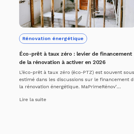
Rénovation énergétique
Éco-prêt à taux zéro : levier de financement
de la rénovation à activer en 2026
L’éco-prêt à taux zéro (éco-PTZ) est souvent sou
estimé dans les discussions sur le financement d
la rénovation énergétique. MaPrimeRénov’
concentre l’attention médiatique, les aides CEE
Lire la suite
font l’objet de campagnes de communication
massives des fournisseurs d’énergie, et l’éco-PTZ
reste parfois perçu comme un dispositif
secondaire, technique et peu accessible. Cette
perception est inexacte. L’éco-PTZ est, avec […]