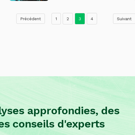
1
2
3
4
lyses approfondies, des
es conseils d'experts