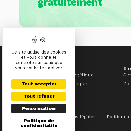
gratuitement
Ce site utilise des cookies
et vous donne le
contrôle sur ceux que
vous souhaitez activer
Rénovation énergétique
Éne
Simulateur rénovation énergétique
Sim
Données rénovation énergétique
Don
Tout accepter
Tout refuser
Personnaliser
Mentions légales
Politique d
Politique de
confidentialité