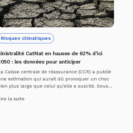
Risques climatiques
Sinistralité CatNat en hausse de 62% d’ici
2050 : les données pour anticiper
a Caisse centrale de réassurance (CCR) a publié
une estimation qui aurait dû provoquer un choc
ien plus large que celui qu’elle a suscité. Sous
’effet du changement climatique et de l’évolution
ire la suite
es enjeux assurés, la sinistralité au titre des
érils couverts par le régime des catastrophes
naturelles devrait augmenter d’environ 40 % à
orizon […]