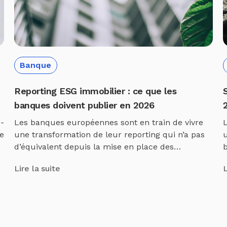
Banque
Reporting ESG immobilier : ce que les
banques doivent publier en 2026
s-
Les banques européennes sont en train de vivre
L
e
une transformation de leur reporting qui n’a pas
d’équivalent depuis la mise en place des
b
exigences prudentielles de Bâle II au début des
l
Lire la suite
L
années 2000. En quelques années, plusieurs
d
cadres réglementaires distincts ont convergé pour
p
créer un paysage d’obligations de publication ESG
dense, parfois redondant, et exigeant […]
h