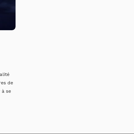
alité
res de
 à se