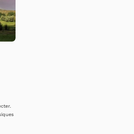
cter.
ysiques