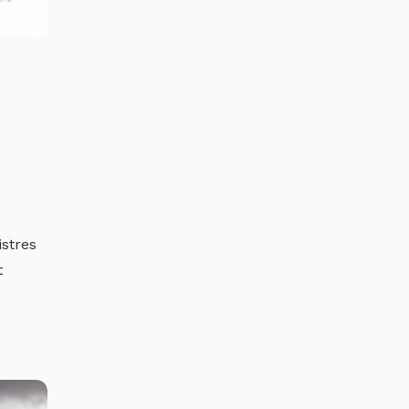
stres
t